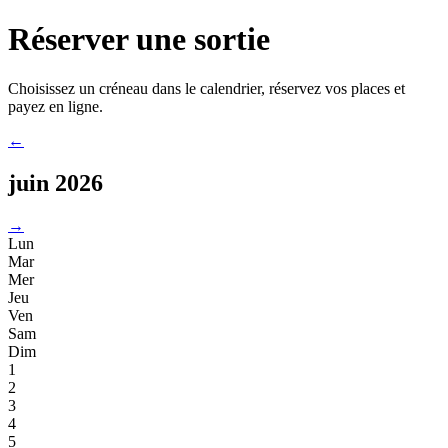
Réserver une sortie
Choisissez un créneau dans le calendrier, réservez vos places et
payez en ligne.
←
juin 2026
→
Lun
Mar
Mer
Jeu
Ven
Sam
Dim
1
2
3
4
5